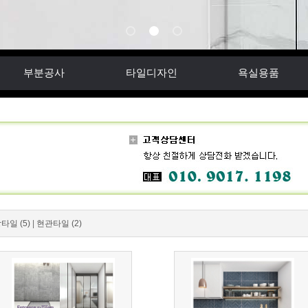
부분공사
타일디자인
욕실용품