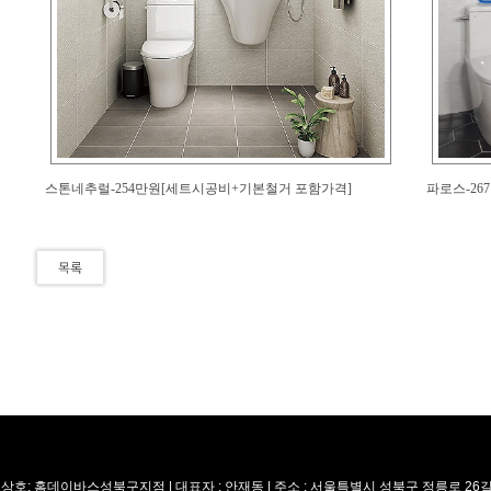
상호: 홈데이바스성북구지점 | 대표자 : 안재동 | 주소 : 서울특별시 성북구 정릉로 26길 8 